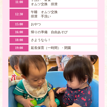
11:00
オムツ交換 排泄
午睡 オムツ交換
12:30
排泄 手洗い
15:00
おやつ
16:00
帰りの準備 自由あそび
18:00
さようなら！
19:00
延長保育（一時間）・閉園