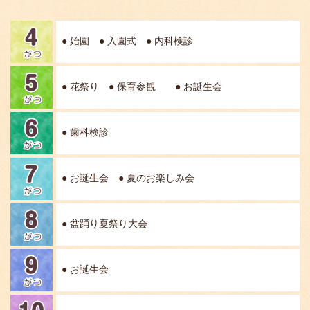
● 始園 ● 入園式 ● 内科検診
● 花祭り ● 保育参観 ● お誕生会
● 歯科検診
● お誕生会 ● 夏のお楽しみ会
● 盆踊り夏祭り大会
● お誕生会