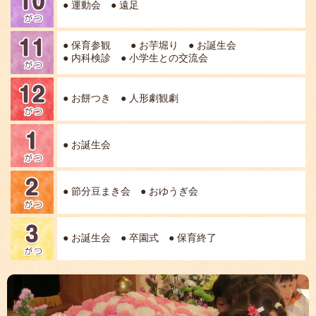
● 運動会 ● 遠足
● 保育参観 ● お芋堀り ● お誕生会
● 内科検診 ● 小学生との交流会
● お餅つき ● 人形劇観劇
● お誕生会
● 節分豆まき会 ● おゆうぎ会
● お誕生会 ● 卒園式 ● 保育終了