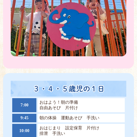
おはよう！朝の準備
7:00
自由あそび 片付け
9:45
朝の体操 運動あそび 手洗い
おはじまり 設定保育 片付け
10:00
排泄 手洗い