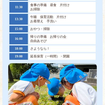
食事の準備 昼食 片付け
11:30
お掃除
午睡 保育活動 片付け
13:30
お着替え 手洗い
15:00
おやつ・掃除
帰りの準備 お帰りの会
16:00
自由あそび
18:00
さようなら！
19:00
延長保育（一時間）・閉園