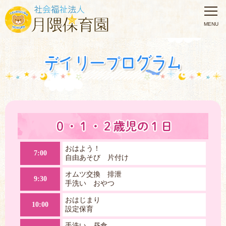
おはよう！
7:00
自由あそび 片付け
オムツ交換 排泄
9:30
手洗い おやつ
おはじまり
10:00
設定保育
手洗い 昼食